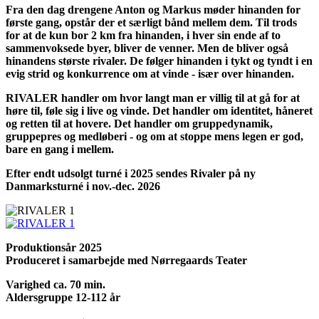
Fra den dag drengene Anton og Markus møder hinanden for
første gang, opstår der et særligt bånd mellem dem. Til trods
for at de kun bor 2 km fra hinanden, i hver sin ende af to
sammenvoksede byer, bliver de venner. Men de bliver også
hinandens største rivaler. De følger hinanden i tykt og tyndt i en
evig strid og konkurrence om at vinde - især over hinanden.
RIVALER handler om hvor langt man er villig til at gå for at
høre til, føle sig i live og vinde. Det handler om identitet, håneret
og retten til at hovere. Det handler om gruppedynamik,
gruppepres og medløberi - og om at stoppe mens legen er god,
bare en gang i mellem.
Efter endt udsolgt turné i 2025 sendes Rivaler på ny
Danmarksturné i nov.-dec. 2026
Produktionsår 2025
Produceret i samarbejde med Nørregaards Teater
Varighed ca. 70 min.
Aldersgruppe 12-112 år