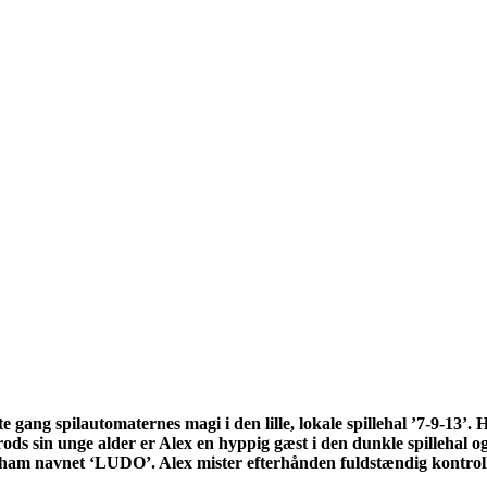
gang spilautomaternes magi i den lille, lokale spillehal ’7-9-13’.
rods sin unge alder er Alex en hyppig gæst i den dunkle spillehal o
r ham navnet ‘LUDO’. Alex mister efterhånden fuldstændig kontrolle