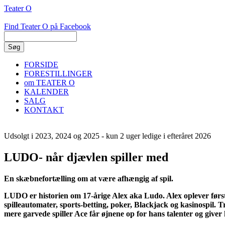
Gå
Teater O
til
hovedindhold
Find Teater O på Facebook
Søg
FORSIDE
FORESTILLINGER
Primær
om TEATER O
navigation
KALENDER
SALG
KONTAKT
Udsolgt i 2023, 2024 og 2025 - kun 2 uger ledige i efteråret 2026
LUDO
- når djævlen spiller med
En skæbnefortælling om at være afhængig af spil.
LUDO er historien om 17-årige Alex aka Ludo. Alex oplever første 
spilleautomater, sports-betting, poker, Blackjack og kasinospil. T
mere garvede spiller Ace får øjnene op for hans talenter og give