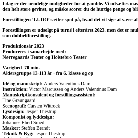
I dag er der uendelige muligheder for at gamble. Vi udsættes mass
den helt store gevinst, og måske scorer du de hurtige penge og bliv
Forestillingen ‘LUDO’ sætter spot på, hvad det vil sige at være 
Forestillingen er udsolgt på turné i efteråret 2023, men det er 
som dobbeltforestilling.
Produktionsår 2023
Produceres i samarbejde med:
Nørregaards Teater og Holstebro Teater
Varighed 70 min.
Aldersgruppe 13-113 år - fra 6. klasse og op
Idé og manuskript:
Anders Valentinus Dam
Instruktion:
Victor Marcussen og Anders Valentinus Dam
Manuskriptkonsulent og forstillingsassistent:
Tine Graungaard
Scenografi:
Carsten Wittrock
Lysdesign:
Jesper Thestrup
Komponist og lyddesign:
Johannes Eberl Smed
Masker:
Steffen Brandt
Teknik & Byg:
Jesper Thestrup